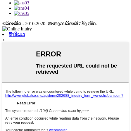
©ລິຂະສິດ - 2010-2020: ສະຫງວນລິຂະສິດທັງ ໝົດ.
ສົ່ງອີເມວ
x