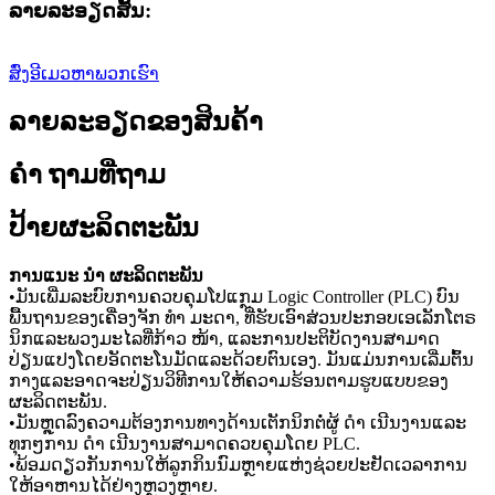
ລາຍລະອຽດສັ້ນ:
ສົ່ງອີເມວຫາພວກເຮົາ
ລາຍລະອຽດຂອງສິນຄ້າ
ຄຳ ຖາມທີ່ຖາມ
ປ້າຍຜະລິດຕະພັນ
ການແນະ ນຳ ຜະລິດຕະພັນ
•ມັນເພີ່ມລະບົບການຄວບຄຸມໂປແກຼມ Logic Controller (PLC) ບົນ
ພື້ນຖານຂອງເຄື່ອງຈັກ ທຳ ມະດາ, ທີ່ຮັບເອົາສ່ວນປະກອບເອເລັກໂຕຣ
ນິກແລະພວງມະໄລທີ່ກ້າວ ໜ້າ, ແລະການປະຕິບັດງານສາມາດ
ປ່ຽນແປງໂດຍອັດຕະໂນມັດແລະດ້ວຍຕົນເອງ. ມັນແມ່ນການເລີ່ມຕົ້ນ
ກາງແລະອາດຈະປ່ຽນວິທີການໃຫ້ຄວາມຮ້ອນຕາມຮູບແບບຂອງ
ຜະລິດຕະພັນ.
•ມັນຫຼຸດລົງຄວາມຕ້ອງການທາງດ້ານເຕັກນິກຕໍ່ຜູ້ ດຳ ເນີນງານແລະ
ທຸກໆການ ດຳ ເນີນງານສາມາດຄວບຄຸມໂດຍ PLC.
•ພ້ອມດຽວກັນການໃຫ້ລູກກິນນົມຫຼາຍແຫ່ງຊ່ວຍປະຢັດເວລາການ
ໃຫ້ອາຫານໄດ້ຢ່າງຫຼວງຫຼາຍ.