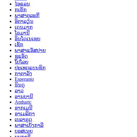
ໄອແລນ
ກເຣັກ
ພາສາຕຸລະກີ
ອິຕາລຽນ
ເດນມາກ
ໂຣມານີ
ອິນໂດເນເຊຍ
ເຊັກ
ພາສາແອັສປາຍ
ຊູແອັດ
ໂປໂລຍ
ປະເທດແບນຊິກ
ກາຕາລັງ
Esperanto
ຮິນດູ
ລາວ
ອານບານີ
Amharic
ອາກເມນີ
ອາເມລິກາ
ເບລາຣູດ
ພາສາເບັງກາລີ
ບອສເນຍ
ບຸນກາຣີ