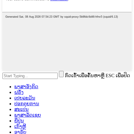
ກົດເຂົ້າເພື່ອຄົ້ນຫາຫຼື ESC ເພື່ອປິດ
ພາສາອັງກິດ
ຝຣັ່ງ
ເຢຍລະມັນ
ປອກຕຸຍການ
ສະເປນ
ພາສາລັດເຊຍ
ຍີ່ປຸ່ນ
ເກົາຫຼີ
ອາຣັບ