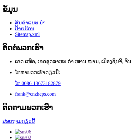
ຂໍ້ມູນ
ສິນຄ້າແນະ ນຳ
ປ້າຍຮ້ອນ
Sitemap.xml
ຕິດ​ຕໍ່​ພວກ​ເຮົາ
ເຂດ ເໜືອ, ເຂດອຸດສາຫະ ກຳ ໜານ ໜານ, ເມືອງຊິນຈີ, ຈີນ
ໂທຫາພວກເຮົາດຽວນີ້:
ໂທ 0086-13673182879
frank@cnzheps.com
ຕິດ​ຕາມ​ພວກ​ເຮົາ
ສອບຖາມດຽວນີ້