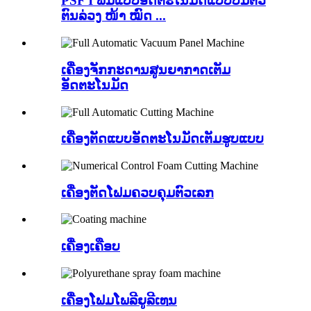
PSF I ພິມແບບອັດຕະໂນມັດແບບບໍ່ມີຕົວ
ຕົນລ່ວງ ໜ້າ ໝົດ ...
ເຄື່ອງຈັກກະດານສູນຍາກາດເຕັມ
ອັດຕະໂນມັດ
ເຄື່ອງຕັດແບບອັດຕະໂນມັດເຕັມຮູບແບບ
ເຄື່ອງຕັດໂຟມຄວບຄຸມຕົວເລກ
ເຄື່ອງເຄືອບ
ເຄື່ອງໂຟມໂພລີຍູລີເທນ