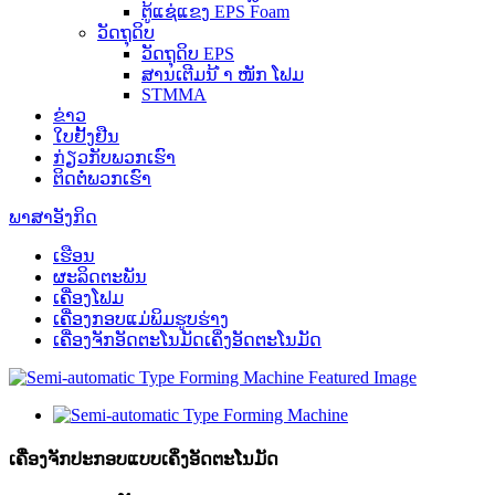
ຕູ້ແຊ່ແຂງ EPS Foam
ວັດ​ຖຸ​ດິບ
ວັດຖຸດິບ EPS
ສານເຕີມນ້ ຳ ໜັກ ໂຟມ
STMMA
ຂ່າວ
ໃບຢັ້ງຢືນ
ກ່ຽວ​ກັບ​ພວກ​ເຮົາ
ຕິດ​ຕໍ່​ພວກ​ເຮົາ
ພາສາອັງກິດ
ເຮືອນ
ຜະລິດຕະພັນ
ເຄື່ອງໂຟມ
ເຄື່ອງກອບແມ່ພິມຮູບຮ່າງ
ເຄື່ອງຈັກອັດຕະໂນມັດເຄິ່ງອັດຕະໂນມັດ
ເຄື່ອງຈັກປະກອບແບບເຄິ່ງອັດຕະໂນມັດ