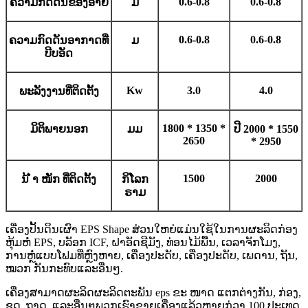
0.6-0.8
0.6-0.8
ຄວາມກົດດັນຂອງອາຍ
ມ
0.6-0.8
0.6-0.8
ຄວາມກົດດັນອາກາດທີ່
ມ
ບີບອັດ
K
w
3.0
4.0
ພະລັງງານທີ່ຕິດຕັ້ງ
1800 * 1350 *
ມິຕິພາຍນອກ
ມມ
ປີ 2000 * 1550
2650
* 2950
1500
2000
ນ້ ຳ ໜັກ ທີ່ຕິດຕັ້ງ
ກິ​ໂລກ​
ຣາມ
ເຄື່ອງປັ້ນດິນເຜົາ EPS Shape ສ່ວນໃຫຍ່ແມ່ນໃຊ້ໃນການຜະລິດກ່ອງ
ຫຸ້ມຫໍ່ EPS, ບລັອກ ICF, ຝາອັດຊີມັງ, ທ່ອນໄມ້ພື້ນ, ເວລາຈັກໂມງ,
ການຫຼໍ່ແບບໂຟມທີ່ຫຼົງຫາຍ, ເຄື່ອງປະດັບ, ເຄື່ອງປະດັບ, ເພດານ, ຖັນ,
ໝວກ ກັນກະທົບແລະອື່ນໆ.
ເຄື່ອງສາມາດຜະລິດຜະລິດຕະພັນ eps ຂະ ໜາດ ແຕກຕ່າງກັນ, ກ່ອງ,
ຊຸດ, ຖາດ, ແລະອື່ນໆພວກເຮົາຂາຍເຄື່ອງແລ້ວຫຼາຍກ່ວາ 100 ປະເທດ,