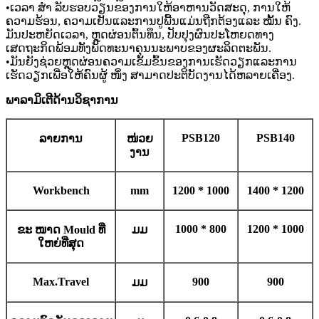
•ເວລາ ສຳ ລັບຮອບວຽນຂອງການໃຫ້ອາຫານວັດສະດຸ, ການໃຫ້
ຄວາມຮ້ອນ, ຄວາມເຢັນແລະການປູພື້ນແມ່ນຖືກຕ້ອງແລະ ໝັ້ນ ຄົງ.
ມັນປະຫຍັດເວລາ, ຫຼຸດຜ່ອນຕົ້ນທຶນ, ປັບປຸງຜົນປະໂຫຍດທາງ
ເສດຖະກິດພ້ອມທັງພັດທະນາຄຸນນະພາບຂອງຜະລິດຕະພັນ.
•ມັນຍັງຊ່ວຍຫຼຸດຜ່ອນຄວາມເຂັ້ມຂົ້ນຂອງການເຮັດວຽກແລະການ
ເຮັດວຽກເພື່ອໃຫ້ຄົນຜູ້ ໜຶ່ງ ສາມາດປະຕິບັດງານໄດ້ຫລາຍເຄື່ອງ.
ພາລາມິເຕີດ້ານວິຊາການ
PSB120
PSB140
ລາຍການ
ໜ່ວຍ
ງານ
Workbench
m
m
1200 * 1000
1400 * 1200
1000 * 800
1200 * 1000
ຂະ ໜາດ Mould ທີ່
ມມ
ໃຫຍ່ທີ່ສຸດ
Max.Travel
900
900
ມມ