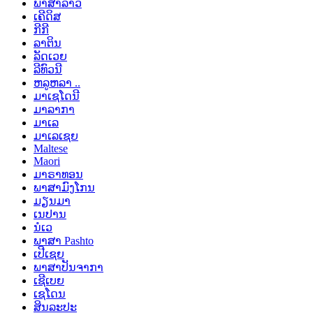
ພາສາລາວ
ເຄີດິສ
ກີກີ
ລາຕິນ
ລັດເວຍ
ລີທົວນີ
ຫລູຫລາ ..
ມາເຊໂດນີ
ມາລາກາ
ມາເລ
ມາເລເຊຍ
Maltese
Maori
ມາຣາທອນ
ພາສາມົງໂກນ
ມຽນມາ
ເນປານ
ນໍເວ
ພາສາ Pashto
ເປີເຊຍ
ພາສາປັນຈາກາ
ເຊີເບຍ
ເຊໂດນ
ສິນລະປະ