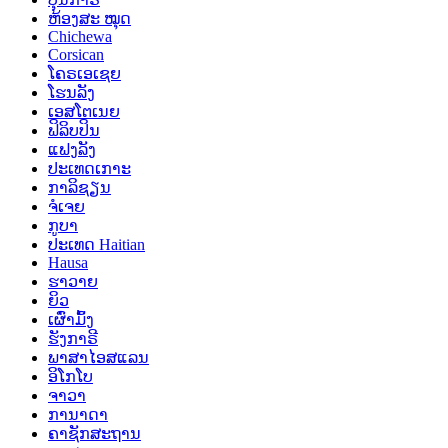
ຫ້ອງສະ ໝຸດ
Chichewa
Corsican
ໂຄຣເອເຊຍ
ໂຮນລັງ
ເອສໂຕເນຍ
ຟິລິບປິນ
ແຟງລັງ
ປະເທດເກາະ
ກາລິຊຽນ
ຈໍເຈຍ
ກູບາ
ປະເທດ Haitian
Hausa
ຮາວາຍ
ຍິວ
ເຜົ່າມົ້ງ
ຮັງກາຣີ
ພາສາໄອສແລນ
ອິໂກໂບ
ຈາວາ
ການາດາ
ຄາຊັກສະຖານ