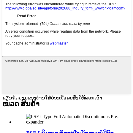
ຂຽນຂໍ້ຄວາມຂອງທ່ານໃສ່ບ່ອນນີ້ແລະສົ່ງໃຫ້ພວກເຮົາ
ໝວດ ສິນຄ້າ