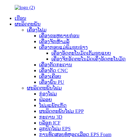
ເຮືອນ
ຜະລິດຕະພັນ
ເຄື່ອງໂຟມ
ເຄື່ອງຂະຫຍາຍກ່ອນ
ເຄື່ອງຈັກຫ້າມລໍ້
ເຄື່ອງກອບແມ່ພິມຮູບຮ່າງ
ເຄື່ອງອັດຕະໂນມັດເຕັມຮູບແບບ
ເຄື່ອງຈັກອັດຕະໂນມັດເຄິ່ງອັດຕະໂນມັດ
ເຄື່ອງຕັດກະດານ
ເຄື່ອງຕັດ CNC
ເຄື່ອງເຄືອບ
ເຄື່ອງພົ່ນ PU
ຜະລິດຕະພັນໂຟມ
ກ່ອງໂຟມ
ຟໍລອຍ
ໂຟມແພັກເກັດ
ຜະລິດຕະພັນໂຟມ EPP
ກະດານ 3D
ບລັອກ ICF
ລູກປັດໂຟມ EPS
ການທົດສອບທໍ່ຫຼອດເລືອດ EPS Foam