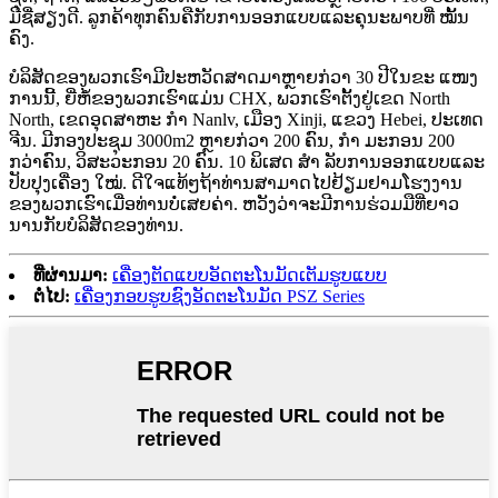
ມີຊື່ສຽງດີ. ລູກຄ້າທຸກຄົນຄືກັບການອອກແບບແລະຄຸນະພາບທີ່ ໝັ້ນ
ຄົງ.
ບໍລິສັດຂອງພວກເຮົາມີປະຫວັດສາດມາຫຼາຍກ່ວາ 30 ປີໃນຂະ ແໜງ
ການນີ້, ຍີ່ຫໍ້ຂອງພວກເຮົາແມ່ນ CHX, ພວກເຮົາຕັ້ງຢູ່ເຂດ North
North, ເຂດອຸດສາຫະ ກຳ Nanlv, ເມືອງ Xinji, ແຂວງ Hebei, ປະເທດ
ຈີນ. ມີກອງປະຊຸມ 3000m2 ຫຼາຍກ່ວາ 200 ຄົນ, ກຳ ມະກອນ 200
ກວ່າຄົນ, ວິສະວະກອນ 20 ຄົນ. 10 ພິເສດ ສຳ ລັບການອອກແບບແລະ
ປັບປຸງເຄື່ອງ ໃໝ່. ດີໃຈແທ້ໆຖ້າທ່ານສາມາດໄປຢ້ຽມຢາມໂຮງງານ
ຂອງພວກເຮົາເມື່ອທ່ານບໍ່ເສຍຄ່າ. ຫວັງວ່າຈະມີການຮ່ວມມືທີ່ຍາວ
ນານກັບບໍລິສັດຂອງທ່ານ.
ທີ່ຜ່ານມາ:
ເຄື່ອງຕັດແບບອັດຕະໂນມັດເຕັມຮູບແບບ
ຕໍ່ໄປ:
ເຄື່ອງກອບຮູບຊົງອັດຕະໂນມັດ PSZ Series