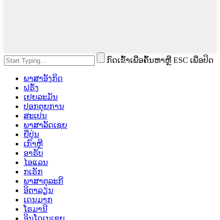
ກົດເຂົ້າເພື່ອຄົ້ນຫາຫຼື ESC ເພື່ອປິດ
ພາສາອັງກິດ
ຝຣັ່ງ
ເຢຍລະມັນ
ປອກຕຸຍການ
ສະເປນ
ພາສາລັດເຊຍ
ຍີ່ປຸ່ນ
ເກົາຫຼີ
ອາຣັບ
ໄອແລນ
ກເຣັກ
ພາສາຕຸລະກີ
ອິຕາລຽນ
ເດນມາກ
ໂຣມານີ
ອິນໂດເນເຊຍ