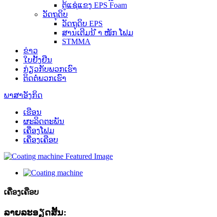
ຕູ້ແຊ່ແຂງ EPS Foam
ວັດ​ຖຸ​ດິບ
ວັດຖຸດິບ EPS
ສານເຕີມນ້ ຳ ໜັກ ໂຟມ
STMMA
ຂ່າວ
ໃບຢັ້ງຢືນ
ກ່ຽວ​ກັບ​ພວກ​ເຮົາ
ຕິດ​ຕໍ່​ພວກ​ເຮົາ
ພາສາອັງກິດ
ເຮືອນ
ຜະລິດຕະພັນ
ເຄື່ອງໂຟມ
ເຄື່ອງເຄືອບ
ເຄື່ອງເຄືອບ
ລາຍລະອຽດສັ້ນ: