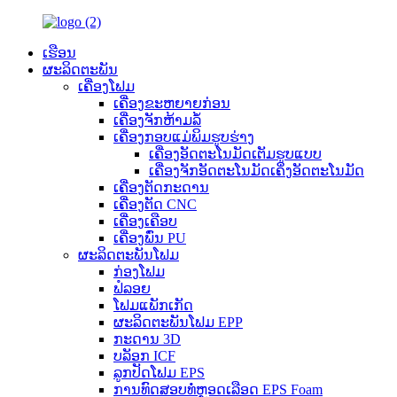
ເຮືອນ
ຜະລິດຕະພັນ
ເຄື່ອງໂຟມ
ເຄື່ອງຂະຫຍາຍກ່ອນ
ເຄື່ອງຈັກຫ້າມລໍ້
ເຄື່ອງກອບແມ່ພິມຮູບຮ່າງ
ເຄື່ອງອັດຕະໂນມັດເຕັມຮູບແບບ
ເຄື່ອງຈັກອັດຕະໂນມັດເຄິ່ງອັດຕະໂນມັດ
ເຄື່ອງຕັດກະດານ
ເຄື່ອງຕັດ CNC
ເຄື່ອງເຄືອບ
ເຄື່ອງພົ່ນ PU
ຜະລິດຕະພັນໂຟມ
ກ່ອງໂຟມ
ຟໍລອຍ
ໂຟມແພັກເກັດ
ຜະລິດຕະພັນໂຟມ EPP
ກະດານ 3D
ບລັອກ ICF
ລູກປັດໂຟມ EPS
ການທົດສອບທໍ່ຫຼອດເລືອດ EPS Foam