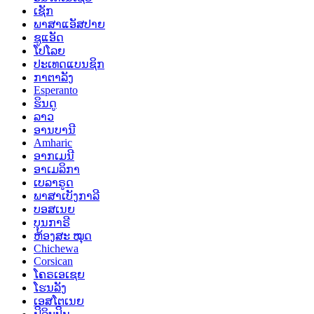
ເຊັກ
ພາສາແອັສປາຍ
ຊູແອັດ
ໂປໂລຍ
ປະເທດແບນຊິກ
ກາຕາລັງ
Esperanto
ຮິນດູ
ລາວ
ອານບານີ
Amharic
ອາກເມນີ
ອາເມລິກາ
ເບລາຣູດ
ພາສາເບັງກາລີ
ບອສເນຍ
ບຸນກາຣີ
ຫ້ອງສະ ໝຸດ
Chichewa
Corsican
ໂຄຣເອເຊຍ
ໂຮນລັງ
ເອສໂຕເນຍ