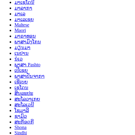
ມາເຊໂດນີ
ມາລາກາ
ມາເລ
ມາເລເຊຍ
Maltese
Maori
ມາຣາທອນ
ພາສາມົງໂກນ
ມຽນມາ
ເນປານ
ນໍເວ
ພາສາ Pashto
ເປີເຊຍ
ພາສາປັນຈາກາ
ເຊີເບຍ
ເຊໂດນ
ສິນລະປະ
ສະໂລວາເກຍ
ສະໂລເວນີ
ໂຊມາລີ
ຊາມົວ
ສະກັອດກີ
Shona
Sindhi