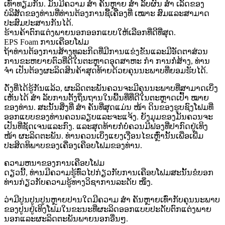
ເທົ່າທຽມກັນ. ມັນມີຄວາມ ສຳ ຄັນຫຼາຍ ສຳ ລັບຜົນ ສຳ ເລັດຂອງ
ບໍລິສັດຂອງທ່ານທີ່ທ່ານຕ້ອງການຊື້ເຄື່ອງທີ່ ເໝາະ ສົມແລະສາມາດ
ປະສົມປະສານກັນໄດ້.
ຮ້ານຄ້າຕົກແຕ່ງພາຍນອກອອກແບບໃຫ້ເລືອກທີ່ດີທີ່ສຸດ.
EPS Foam ການເຄືອບໂຟມ
ຖ້າທ່ານຕ້ອງການສ້າງທຸລະກິດທີ່ມີການແຂ່ງຂັນແລະມີອັດຕາສ່ວນ
ການຂະຫຍາຍຕົວທີ່ດີໃນຕະຫຼາດອຸດສາຫະ ກຳ ການກໍ່ສ້າງ, ທ່ານ
ຈຳ ເປັນຕ້ອງຜະລິດສິນຄ້າສຸດທ້າຍດ້ວຍຄຸນນະພາບທີ່ຍອມຮັບໄດ້.
ດັ່ງທີ່ໄດ້ຮູ້ກັນແລ້ວ, ຜະລິດຕະພັນຄວນຈະມີຄຸນນະພາບທີ່ສາມາດເບິ່ງ
ເຫັນໄດ້ ສຳ ລັບການຕັ້ງຖິ່ນຖານໃນພື້ນທີ່ທີ່ດີໃນຕະຫຼາດເປົ້າ ໝາຍ
ຂອງທ່ານ. ສະນັ້ນສິ່ງທີ່ ສຳ ຄັນທີ່ສຸດແມ່ນ ໜ້າ ດິນຂອງຮູບຊົງໂຟມທີ່
ອອກແບບຂອງທ່ານຄວນລຽບແລະຈະແຈ້ງ. ຍັງມຸມຂອງມັນຄວນຈະ
ເປັນທີ່ຊັດເຈນແລະກົງ. ແລະສຸດທ້າຍກໍ່ບໍ່ຄວນມີຟອງທີ່ປາກົດຢູ່ເທິງ
ໜ້າ ຜະລິດຕະພັນ. ທ່ານຄວນເບິ່ງແຍງເງື່ອນໄຂເຫຼົ່ານັ້ນເພື່ອເພີ່ມ
ປະສິດທິພາບຂອງເຄື່ອງເຄືອບໂຟມຂອງທ່ານ.
ຄວາມຫນາຂອງການເຄືອບໂຟມ
ດຽວນີ້, ທ່ານມີຄວາມຮູ້ທົ່ວໄປກ່ຽວກັບການເຄືອບໂຟມສະນັ້ນຂໍບອກ
ທ່ານກ່ຽວກັບຄວາມຮູ້ທາງວິຊາການລະດັບ ໜຶ່ງ.
ວ່າມີປູນປູນປູນຫຼາຍປານໃດມີຄວາມ ສຳ ຄັນຫຼາຍເທົ່າກັບຄຸນນະພາບ
ຂອງປູນຢູ່ເທິງໂຟມໃນຂະນະທີ່ຜະລິດອອກແບບປະດັບຕົກແຕ່ງພາຍ
ນອກແລະຜະລິດຕະພັນພາຍນອກອື່ນໆ.