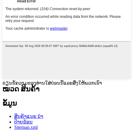
ຂຽນຂໍ້ຄວາມຂອງທ່ານໃສ່ບ່ອນນີ້ແລະສົ່ງໃຫ້ພວກເຮົາ
ໝວດ ສິນຄ້າ
ຂໍ້ມູນ
ສິນຄ້າແນະ ນຳ
ປ້າຍຮ້ອນ
Sitemap.xml