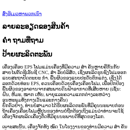
ສົ່ງອີເມວຫາພວກເຮົາ
ລາຍລະອຽດຂອງສິນຄ້າ
ຄຳ ຖາມທີ່ຖາມ
ປ້າຍຜະລິດຕະພັນ
ເຄື່ອງເຄືອບ EPS ໂຟມແມ່ນເຄື່ອງທີ່ມີຄວາມ ສຳ ຄັນຫຼາຍຄືກັນກັບ
ສາຍໄຟຕັດຊີເອັນຊີ CNC, ສຳ ລັບບໍລິສັດ, ເຊິ່ງຜະລິດຮູບຊົງໂຟມອອກ
ແບບສະຖາປັດຕະຍະ ກຳ. ພື້ນຜິວຂອງແບບປະດັບຕົກແຕ່ງ, ເຊິ່ງໄດ້
ລອກດ້ວຍທ່ອນ EPS, ຄວນເຄືອບດ້ວຍເຄື່ອງເຄືອບໂຟມ, ເພື່ອປົກປ້ອງ
ພື້ນຜິວຂອງອາຄານຈາກສະພາບດິນຟ້າອາກາດທີ່ເສີຍຫາຍ (ເຊັ່ນ:
ຝົນ, ຫິມະ, ໝາກ ເຫັບ, ພາຍຸແລະຄວາມແຕກຕ່າງລະຫວ່າງ
ອຸນຫະພູມທັງກາງເວັນແລະກາງຄືນ)
ຍົກຕົວຢ່າງ, ທ່ານບໍ່ສາມາດໄດ້ຮັບຜະລິດຕະພັນທີ່ມີຄຸນນະພາບກ່ອນ
ຖ້າເຄື່ອງເຄືອບໂຟມຫຼືປູນຂອງທ່ານບໍ່ຖືກຕ້ອງເຖິງແມ່ນວ່າທ່ານຈະໃຊ້
ເຄື່ອງຈັກຜະລິດເຄື່ອງຕັດທີ່ມີຄຸນນະພາບດີທີ່ສຸດຂອງໂລກ.
ເພາະສະນັ້ນ, ເຄື່ອງຈັກທັງ ໝົດ ໃນໂຮງງານຂອງທ່ານມີຄວາມ ສຳ ຄັນ