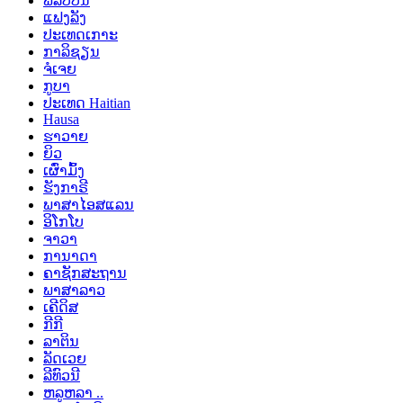
ຟິລິບປິນ
ແຟງລັງ
ປະເທດເກາະ
ກາລິຊຽນ
ຈໍເຈຍ
ກູບາ
ປະເທດ Haitian
Hausa
ຮາວາຍ
ຍິວ
ເຜົ່າມົ້ງ
ຮັງກາຣີ
ພາສາໄອສແລນ
ອິໂກໂບ
ຈາວາ
ການາດາ
ຄາຊັກສະຖານ
ພາສາລາວ
ເຄີດິສ
ກີກີ
ລາຕິນ
ລັດເວຍ
ລີທົວນີ
ຫລູຫລາ ..