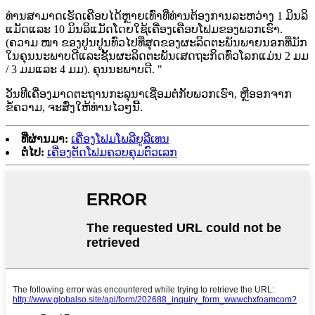
ທ່ານສາມາດເຮັດເຄືອບໄດ້ຫຼາຍເທົ່າທີ່ທ່ານຕ້ອງການລະຫວ່າງ 1 ມິນລິ
ແມັດແລະ 10 ມິນລິແມັດໂດຍໃຊ້ເຄື່ອງເຄືອບໂຟມຂອງພວກເຮົາ.
(ຄວາມ ໜາ ຂອງປູນປູນທົ່ວໄປທີ່ສຸດຂອງຜະລິດຕະພັນພາຍນອກທີ່ມັກ
ໃນຄຸນນະພາບດີແລະຊັ້ນຜະລິດຕະພັນເສດຖະກິດທົ່ວໂລກແມ່ນ 2 ມມ
/ 3 ມມແລະ 4 ມມ). ຄຸນນະພາບດີ. "
ວັນທີເຄື່ອງມາດຕະຖານກະລຸນາເຊື່ອມຕໍ່ກັບພວກເຮົາ, ຫຼືອອກຈາກ
ຂໍ້ຄວາມ, ຈະສົ່ງໃຫ້ທ່ານໄວໆນີ້.
ທີ່ຜ່ານມາ:
ເຄື່ອງໂຟມໂພລີຍູລີເທນ
ຕໍ່ໄປ:
ເຄື່ອງຕັດໂຟມຄວບຄຸມຕົວເລກ