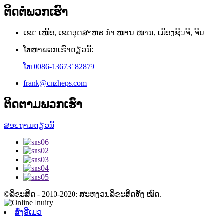
ຕິດ​ຕໍ່​ພວກ​ເຮົາ
ເຂດ ເໜືອ, ເຂດອຸດສາຫະ ກຳ ໜານ ໜານ, ເມືອງຊິນຈີ, ຈີນ
ໂທຫາພວກເຮົາດຽວນີ້:
ໂທ 0086-13673182879
frank@cnzheps.com
ຕິດ​ຕາມ​ພວກ​ເຮົາ
ສອບຖາມດຽວນີ້
©ລິຂະສິດ - 2010-2020: ສະຫງວນລິຂະສິດທັງ ໝົດ.
ສົ່ງອີເມວ