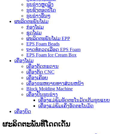
ຮູບຮ່າງຫຼຸດລົງ
ຮູບຊົງຕອດປີໂດ
ຮູບຮ່າງອື່ນໆ
ຜະລິດຕະພັນໂຟມ
ກ່ອງໂຟມ
ຊຸດໂຟມ
ຜະລິດຕະພັນໂຟມ EPP
EPS Foam Beads
ຖາດທໍ່ກວດເລືອດ EPS Foam
EPS Foam Ice Cream Box
ເຄື່ອງໂຟມ
ເຄື່ອງຕັດກະດານ
ເຄື່ອງຕັດ CNC
ເຄື່ອງເຄືອບ
ເຄື່ອງຂະຫຍາຍທາງສ່ວນຫນ້າ
Block Molding Machine
ເຄື່ອງປັ້ນຮູບຮ່າງ
ເຄື່ອງແມ່ພິມອັດຕະໂນມັດເຕັມຮູບແບບ
ເຄື່ອງແມ່ພິມເຄິ່ງອັດຕະໂນມັດ
ເຄື່ອງບິດ
ຜະລິດຕະພັນທີ່ໂດດເດັ່ນ