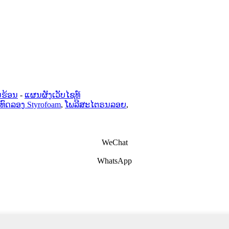
ນຮ້ອນ
-
ແຜນຜັງເວັບໄຊທ໌
່ທົດລອງ Styrofoam
,
ໂພລີສະໄຕຣນລອຍ
,
WeChat
WhatsApp