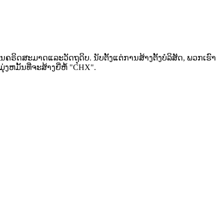
ນຄຣິດສະມາດແລະວັດຖຸດິບ. ນັບຕັ້ງແຕ່ການສ້າງຕັ້ງບໍລິສັດ, ພວກເຮົາ
ງຫມັ້ນທີ່ຈະສ້າງຍີ່ຫໍ້ "CHX".