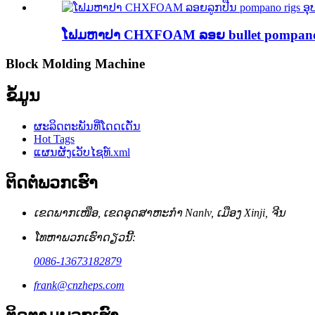
ໂຟມຫາປາ CHXFOAM ລອຍ bullet pompano r
Block Molding Machine
ຂໍ້ມູນ
ຜະລິດຕະພັນທີ່ໂດດເດັ່ນ
Hot Tags
ແຜນຜັງເວັບໄຊທ໌.xml
ຕິດຕໍ່ພວກເຮົາ
ເຂດ​ພາກ​ເໜືອ, ເຂດ​ອຸດ​ສາ​ຫະ​ກຳ Nanlv, ເມືອງ Xinji, ຈີນ
ໂທຫາພວກເຮົາດຽວນີ້:
0086-13673182879
frank@cnzheps.com