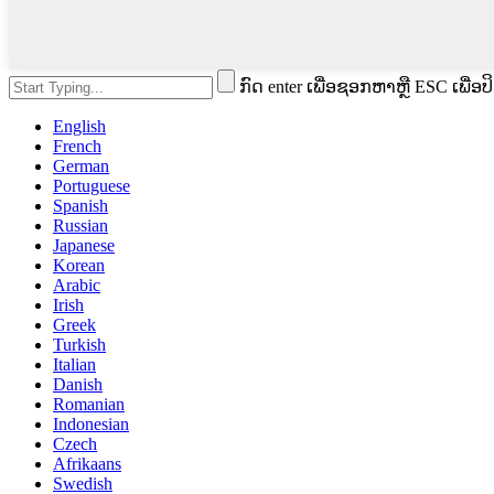
ກົດ enter ເພື່ອຊອກຫາຫຼື ESC ເພື່ອປ
English
French
German
Portuguese
Spanish
Russian
Japanese
Korean
Arabic
Irish
Greek
Turkish
Italian
Danish
Romanian
Indonesian
Czech
Afrikaans
Swedish