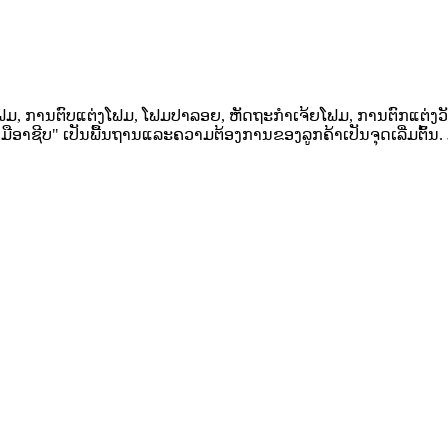
ໍ່ໂຟມ, ການຕົບແຕ່ງໂຟມ, ໂຟມປາລອຍ, ຫັດຖະກໍາເຈ້ຍໂຟມ, ການຕົກແຕ່ງວັ
ືອາຊີບ" ເປັນພື້ນຖານແລະຄວາມຕ້ອງການຂອງລູກຄ້າເປັນຈຸດເລີ່ມຕົ້ນ. ມຸ່