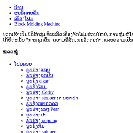
ບ້ານ
ຜະລິດຕະພັນ
ເຄື່ອງໂຟມ
Block Molding Machine
ພວກເຮົາເປັນບໍລິສັດກຸ່ມທີ່ຜະລິດເຄື່ອງຈັກໂຟມສ່ວນໃຫຍ່, ການຫຸ້ມຫ
ໄດ້ຍຶດຫມັ້ນ "ການຂຸດຄົ້ນ, ຄວາມຊື່ສັດ, ນະວັດຕະກໍາ, ແລະຄວາມເປັນມ
ໝວດໝູ່
ໂຟມລອຍ
ຮູບຮ່າງແຖບ
ຮູບຮ່າງລູກປືນ
ຮູບຊົງ cigar
ຮູບຊົງໂກນ
ຮູບຮ່າງ Corky
ຮູບ​ຮ່າງ stopper ການ​ຫາ​ປາ​
ຮູບຊົງໝາກກອກ
ຮູບ​ຮ່າງ​ຂອງ Pear​
ຮູບຮ່າງຢາ
ຮູບຮ່າງ popping
ຮູບຊົງກົມ
ຮູບຮ່າງ spinner