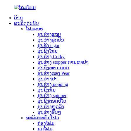
ບ້ານ
ຜະລິດຕະພັນ
ໂຟມລອຍ
ຮູບຮ່າງແຖບ
ຮູບຮ່າງລູກປືນ
ຮູບຊົງ cigar
ຮູບຊົງໂກນ
ຮູບຮ່າງ Corky
ຮູບ​ຮ່າງ stopper ການ​ຫາ​ປາ​
ຮູບຊົງໝາກກອກ
ຮູບ​ຮ່າງ​ຂອງ Pear​
ຮູບຮ່າງຢາ
ຮູບຮ່າງ popping
ຮູບຊົງກົມ
ຮູບຮ່າງ spinner
ຮູບຊົງຕອດປີໂດ
ຮູບຮ່າງຫຼຸດລົງ
ຮູບຮ່າງອື່ນໆ
ຜະລິດຕະພັນໂຟມ
ກ່ອງໂຟມ
ຊຸດໂຟມ