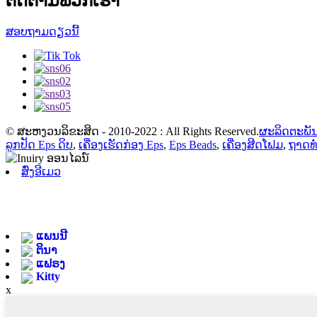
ຕິດຕາມພວກເຮົາ
ສອບຖາມດຽວນີ້
© ສະຫງວນລິຂະສິດ - 2010-2022 : All Rights Reserved.
ຜະລິດຕະພັ
ລູກປັດ Eps ດິບ
,
ເຄື່ອງເຮັດກ່ອງ Eps
,
Eps Beads
,
ເຄື່ອງສີດໂຟມ
,
ຖາດທໍ
ສົ່ງອີເມວ
ແພນນີ
ຕິນາ
ແຟຣງ
Kitty
x