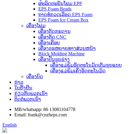
ຜະລິດຕະພັນໂຟມ EPP
EPS Foam Beads
ຖາດທໍ່ກວດເລືອດ EPS Foam
EPS Foam Ice Cream Box
ເຄື່ອງໂຟມ
ເຄື່ອງຕັດກະດານ
ເຄື່ອງຕັດ CNC
ເຄື່ອງເຄືອບ
ເຄື່ອງຂະຫຍາຍທາງສ່ວນຫນ້າ
Block Molding Machine
ເຄື່ອງປັ້ນຮູບຮ່າງ
ເຄື່ອງແມ່ພິມອັດຕະໂນມັດເຕັມຮູບແບບ
ເຄື່ອງແມ່ພິມເຄິ່ງອັດຕະໂນມັດ
ເຄື່ອງບິດ
ຂ່າວ
ໃບຢັ້ງຢືນ
ກ່ຽວກັບພວກເຮົາ
ຕິດຕໍ່ພວກເຮົາ
MB/whatsapp: 86 13081104778
Email: frank@cnzheps.com
English