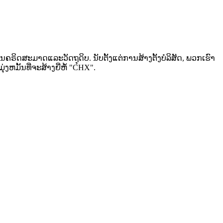
ນຄຣິດສະມາດແລະວັດຖຸດິບ. ນັບຕັ້ງແຕ່ການສ້າງຕັ້ງບໍລິສັດ, ພວກເຮົາ
ງຫມັ້ນທີ່ຈະສ້າງຍີ່ຫໍ້ "CHX".