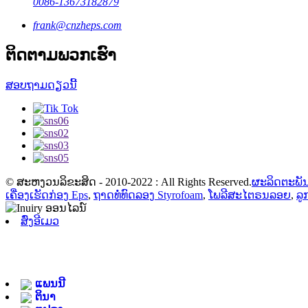
0086-13673182879
frank@cnzheps.com
ຕິດຕາມພວກເຮົາ
ສອບຖາມດຽວນີ້
© ສະຫງວນລິຂະສິດ - 2010-2022 : All Rights Reserved.
ຜະລິດຕະພັ
ເຄື່ອງເຮັດກ່ອງ Eps
,
ຖາດທໍ່ທົດລອງ Styrofoam
,
ໂພລີສະໄຕຣນລອຍ
,
ລູ
ສົ່ງອີເມວ
ແພນນີ
ຕິນາ