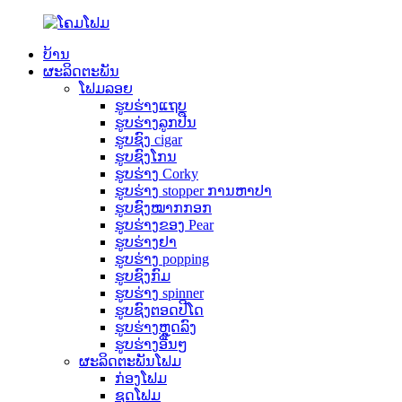
ບ້ານ
ຜະລິດຕະພັນ
ໂຟມລອຍ
ຮູບຮ່າງແຖບ
ຮູບຮ່າງລູກປືນ
ຮູບຊົງ cigar
ຮູບຊົງໂກນ
ຮູບຮ່າງ Corky
ຮູບ​ຮ່າງ stopper ການ​ຫາ​ປາ​
ຮູບຊົງໝາກກອກ
ຮູບ​ຮ່າງ​ຂອງ Pear​
ຮູບຮ່າງຢາ
ຮູບຮ່າງ popping
ຮູບຊົງກົມ
ຮູບຮ່າງ spinner
ຮູບຊົງຕອດປີໂດ
ຮູບຮ່າງຫຼຸດລົງ
ຮູບຮ່າງອື່ນໆ
ຜະລິດຕະພັນໂຟມ
ກ່ອງໂຟມ
ຊຸດໂຟມ