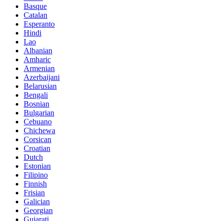
Basque
Catalan
Esperanto
Hindi
Lao
Albanian
Amharic
Armenian
Azerbaijani
Belarusian
Bengali
Bosnian
Bulgarian
Cebuano
Chichewa
Corsican
Croatian
Dutch
Estonian
Filipino
Finnish
Frisian
Galician
Georgian
Gujarati