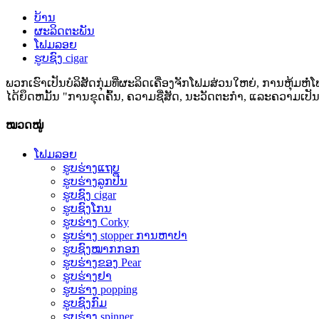
ບ້ານ
ຜະລິດຕະພັນ
ໂຟມລອຍ
ຮູບຊົງ cigar
ພວກເຮົາເປັນບໍລິສັດກຸ່ມທີ່ຜະລິດເຄື່ອງຈັກໂຟມສ່ວນໃຫຍ່, ການຫຸ້ມຫ
ໄດ້ຍຶດຫມັ້ນ "ການຂຸດຄົ້ນ, ຄວາມຊື່ສັດ, ນະວັດຕະກໍາ, ແລະຄວາມເປັນມ
ໝວດໝູ່
ໂຟມລອຍ
ຮູບຮ່າງແຖບ
ຮູບຮ່າງລູກປືນ
ຮູບຊົງ cigar
ຮູບຊົງໂກນ
ຮູບຮ່າງ Corky
ຮູບ​ຮ່າງ stopper ການ​ຫາ​ປາ​
ຮູບຊົງໝາກກອກ
ຮູບ​ຮ່າງ​ຂອງ Pear​
ຮູບຮ່າງຢາ
ຮູບຮ່າງ popping
ຮູບຊົງກົມ
ຮູບຮ່າງ spinner