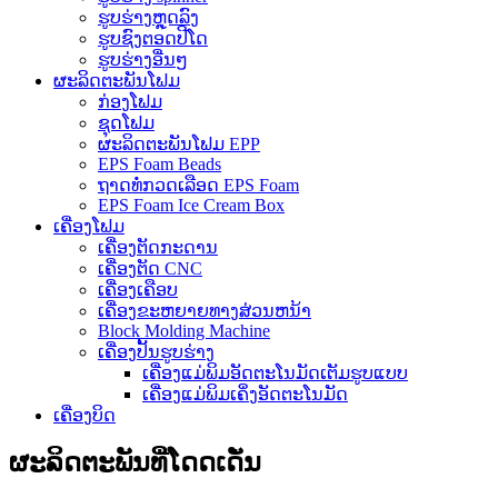
ຮູບຮ່າງຫຼຸດລົງ
ຮູບຊົງຕອດປີໂດ
ຮູບຮ່າງອື່ນໆ
ຜະລິດຕະພັນໂຟມ
ກ່ອງໂຟມ
ຊຸດໂຟມ
ຜະລິດຕະພັນໂຟມ EPP
EPS Foam Beads
ຖາດທໍ່ກວດເລືອດ EPS Foam
EPS Foam Ice Cream Box
ເຄື່ອງໂຟມ
ເຄື່ອງຕັດກະດານ
ເຄື່ອງຕັດ CNC
ເຄື່ອງເຄືອບ
ເຄື່ອງຂະຫຍາຍທາງສ່ວນຫນ້າ
Block Molding Machine
ເຄື່ອງປັ້ນຮູບຮ່າງ
ເຄື່ອງແມ່ພິມອັດຕະໂນມັດເຕັມຮູບແບບ
ເຄື່ອງແມ່ພິມເຄິ່ງອັດຕະໂນມັດ
ເຄື່ອງບິດ
ຜະລິດຕະພັນທີ່ໂດດເດັ່ນ