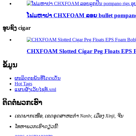
ໂຟມຫາປາ CHXFOAM ລອຍ bullet pompano r
ຮູບຊົງ cigar
CHXFOAM Slotted Cigar Peg Floats EPS Fo
ຂໍ້ມູນ
ຜະລິດຕະພັນທີ່ໂດດເດັ່ນ
Hot Tags
ແຜນຜັງເວັບໄຊທ໌.xml
ຕິດຕໍ່ພວກເຮົາ
ເຂດ​ພາກ​ເໜືອ, ເຂດ​ອຸດ​ສາ​ຫະ​ກຳ Nanlv, ເມືອງ Xinji, ຈີນ
ໂທຫາພວກເຮົາດຽວນີ້: