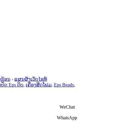
ນຮ້ອນ
-
ແຜນຜັງເວັບໄຊທ໌
ກປັດ Eps ດິບ
,
ເຄື່ອງສີດໂຟມ
,
Eps Beads
,
WeChat
WhatsApp