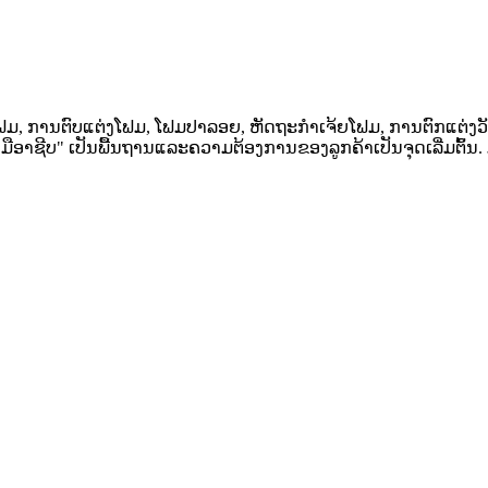
ໍ່ໂຟມ, ການຕົບແຕ່ງໂຟມ, ໂຟມປາລອຍ, ຫັດຖະກໍາເຈ້ຍໂຟມ, ການຕົກແຕ່ງວັ
ືອາຊີບ" ເປັນພື້ນຖານແລະຄວາມຕ້ອງການຂອງລູກຄ້າເປັນຈຸດເລີ່ມຕົ້ນ. ມຸ່