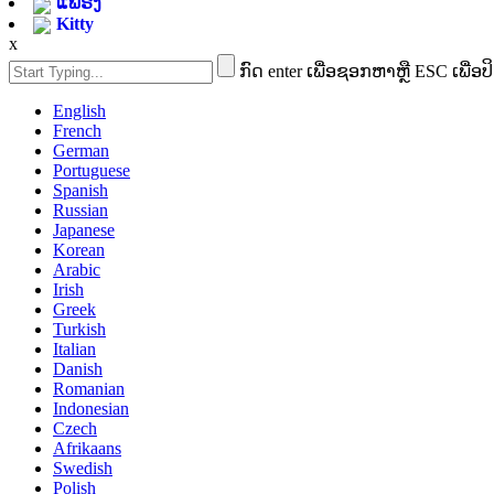
ແຟຣງ
Kitty
x
ກົດ enter ເພື່ອຊອກຫາຫຼື ESC ເພື່ອປ
English
French
German
Portuguese
Spanish
Russian
Japanese
Korean
Arabic
Irish
Greek
Turkish
Italian
Danish
Romanian
Indonesian
Czech
Afrikaans
Swedish
Polish