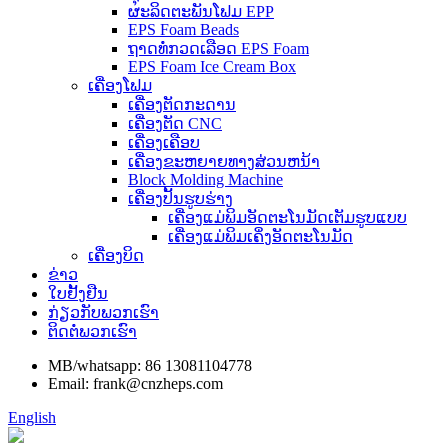
ຜະລິດຕະພັນໂຟມ EPP
EPS Foam Beads
ຖາດທໍ່ກວດເລືອດ EPS Foam
EPS Foam Ice Cream Box
ເຄື່ອງໂຟມ
ເຄື່ອງຕັດກະດານ
ເຄື່ອງຕັດ CNC
ເຄື່ອງເຄືອບ
ເຄື່ອງຂະຫຍາຍທາງສ່ວນຫນ້າ
Block Molding Machine
ເຄື່ອງປັ້ນຮູບຮ່າງ
ເຄື່ອງແມ່ພິມອັດຕະໂນມັດເຕັມຮູບແບບ
ເຄື່ອງແມ່ພິມເຄິ່ງອັດຕະໂນມັດ
ເຄື່ອງບິດ
ຂ່າວ
ໃບຢັ້ງຢືນ
ກ່ຽວກັບພວກເຮົາ
ຕິດຕໍ່ພວກເຮົາ
MB/whatsapp: 86 13081104778
Email: frank@cnzheps.com
English