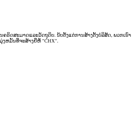
ນຄຣິດສະມາດແລະວັດຖຸດິບ. ນັບຕັ້ງແຕ່ການສ້າງຕັ້ງບໍລິສັດ, ພວກເຮົາ
ງຫມັ້ນທີ່ຈະສ້າງຍີ່ຫໍ້ "CHX".