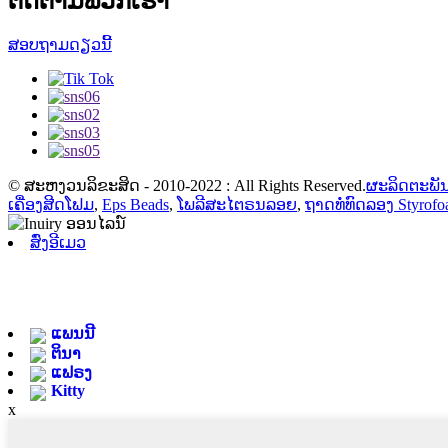
ຕິດຕາມພວກເຮົາ
ສອບຖາມດຽວນີ້
© ສະຫງວນລິຂະສິດ - 2010-2022 : All Rights Reserved.
ຜະລິດຕະພັ
ເຄື່ອງສີດໂຟມ
,
Eps Beads
,
ໂພລີສະໄຕຣນລອຍ
,
ຖາດທໍ່ທົດລອງ Styrof
ສົ່ງອີເມວ
ແພນນີ
ຕິນາ
ແຟຣງ
Kitty
x