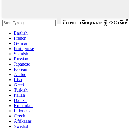
ກົດ enter ເພື່ອຊອກຫາຫຼື ESC ເພື່ອປ
English
French
German
Portuguese
Spanish
Russian
Japanese
Korean
Arabic
Irish
Greek
Turkish
Italian
Danish
Romanian
Indonesian
Czech
Afrikaans
Swedish