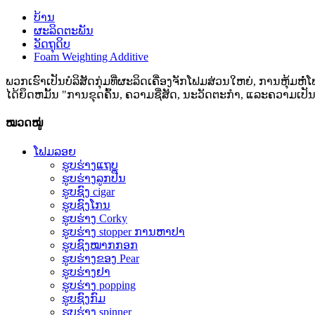
ບ້ານ
ຜະລິດຕະພັນ
ວັດຖຸດິບ
Foam Weighting Additive
ພວກເຮົາເປັນບໍລິສັດກຸ່ມທີ່ຜະລິດເຄື່ອງຈັກໂຟມສ່ວນໃຫຍ່, ການຫຸ້ມຫ
ໄດ້ຍຶດຫມັ້ນ "ການຂຸດຄົ້ນ, ຄວາມຊື່ສັດ, ນະວັດຕະກໍາ, ແລະຄວາມເປັນມ
ໝວດໝູ່
ໂຟມລອຍ
ຮູບຮ່າງແຖບ
ຮູບຮ່າງລູກປືນ
ຮູບຊົງ cigar
ຮູບຊົງໂກນ
ຮູບຮ່າງ Corky
ຮູບ​ຮ່າງ stopper ການ​ຫາ​ປາ​
ຮູບຊົງໝາກກອກ
ຮູບ​ຮ່າງ​ຂອງ Pear​
ຮູບຮ່າງຢາ
ຮູບຮ່າງ popping
ຮູບຊົງກົມ
ຮູບຮ່າງ spinner