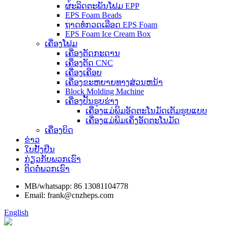
ຜະລິດຕະພັນໂຟມ EPP
EPS Foam Beads
ຖາດທໍ່ກວດເລືອດ EPS Foam
EPS Foam Ice Cream Box
ເຄື່ອງໂຟມ
ເຄື່ອງຕັດກະດານ
ເຄື່ອງຕັດ CNC
ເຄື່ອງເຄືອບ
ເຄື່ອງຂະຫຍາຍທາງສ່ວນຫນ້າ
Block Molding Machine
ເຄື່ອງປັ້ນຮູບຮ່າງ
ເຄື່ອງແມ່ພິມອັດຕະໂນມັດເຕັມຮູບແບບ
ເຄື່ອງແມ່ພິມເຄິ່ງອັດຕະໂນມັດ
ເຄື່ອງບິດ
ຂ່າວ
ໃບຢັ້ງຢືນ
ກ່ຽວກັບພວກເຮົາ
ຕິດຕໍ່ພວກເຮົາ
MB/whatsapp: 86 13081104778
Email: frank@cnzheps.com
English