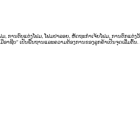
ໍ່ໂຟມ, ການຕົບແຕ່ງໂຟມ, ໂຟມປາລອຍ, ຫັດຖະກໍາເຈ້ຍໂຟມ, ການຕົກແຕ່ງວັ
ືອາຊີບ" ເປັນພື້ນຖານແລະຄວາມຕ້ອງການຂອງລູກຄ້າເປັນຈຸດເລີ່ມຕົ້ນ. ມຸ່