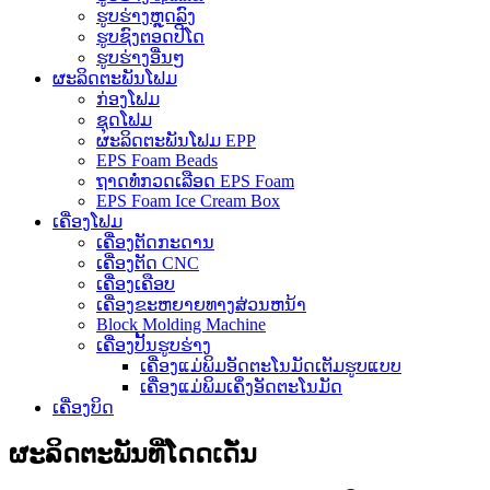
ຮູບຮ່າງຫຼຸດລົງ
ຮູບຊົງຕອດປີໂດ
ຮູບຮ່າງອື່ນໆ
ຜະລິດຕະພັນໂຟມ
ກ່ອງໂຟມ
ຊຸດໂຟມ
ຜະລິດຕະພັນໂຟມ EPP
EPS Foam Beads
ຖາດທໍ່ກວດເລືອດ EPS Foam
EPS Foam Ice Cream Box
ເຄື່ອງໂຟມ
ເຄື່ອງຕັດກະດານ
ເຄື່ອງຕັດ CNC
ເຄື່ອງເຄືອບ
ເຄື່ອງຂະຫຍາຍທາງສ່ວນຫນ້າ
Block Molding Machine
ເຄື່ອງປັ້ນຮູບຮ່າງ
ເຄື່ອງແມ່ພິມອັດຕະໂນມັດເຕັມຮູບແບບ
ເຄື່ອງແມ່ພິມເຄິ່ງອັດຕະໂນມັດ
ເຄື່ອງບິດ
ຜະລິດຕະພັນທີ່ໂດດເດັ່ນ