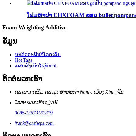
ໂຟມຫາປາ CHXFOAM ລອຍ bullet pompano r
Foam Weighting Additive
ຂໍ້ມູນ
ຜະລິດຕະພັນທີ່ໂດດເດັ່ນ
Hot Tags
ແຜນຜັງເວັບໄຊທ໌.xml
ຕິດຕໍ່ພວກເຮົາ
ເຂດ​ພາກ​ເໜືອ, ເຂດ​ອຸດ​ສາ​ຫະ​ກຳ Nanlv, ເມືອງ Xinji, ຈີນ
ໂທຫາພວກເຮົາດຽວນີ້:
0086-13673182879
frank@cnzheps.com