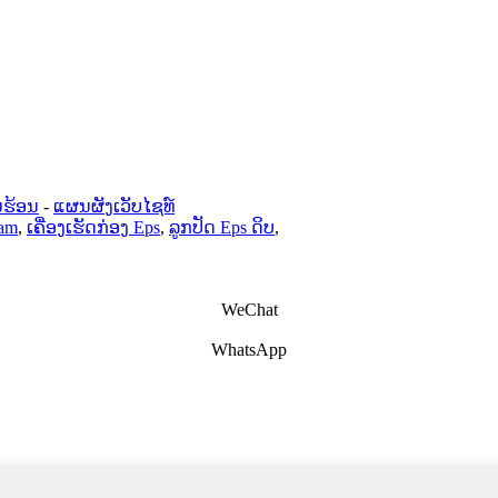
ນຮ້ອນ
-
ແຜນຜັງເວັບໄຊທ໌
oam
,
ເຄື່ອງເຮັດກ່ອງ Eps
,
ລູກປັດ Eps ດິບ
,
WeChat
WhatsApp