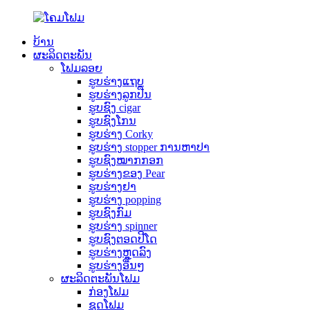
ບ້ານ
ຜະລິດຕະພັນ
ໂຟມລອຍ
ຮູບຮ່າງແຖບ
ຮູບຮ່າງລູກປືນ
ຮູບຊົງ cigar
ຮູບຊົງໂກນ
ຮູບຮ່າງ Corky
ຮູບ​ຮ່າງ stopper ການ​ຫາ​ປາ​
ຮູບຊົງໝາກກອກ
ຮູບ​ຮ່າງ​ຂອງ Pear​
ຮູບຮ່າງຢາ
ຮູບຮ່າງ popping
ຮູບຊົງກົມ
ຮູບຮ່າງ spinner
ຮູບຊົງຕອດປີໂດ
ຮູບຮ່າງຫຼຸດລົງ
ຮູບຮ່າງອື່ນໆ
ຜະລິດຕະພັນໂຟມ
ກ່ອງໂຟມ
ຊຸດໂຟມ